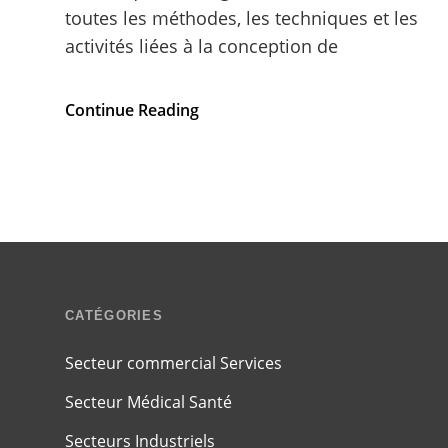
toutes les méthodes, les techniques et les
activités liées à la conception de
Les
Continue Reading
points
essentiels
en
ce
qui
concerne
la
mécanique
industrielle
CATÉGORIES
Secteur commercial Services
Secteur Médical Santé
Secteurs Industriels