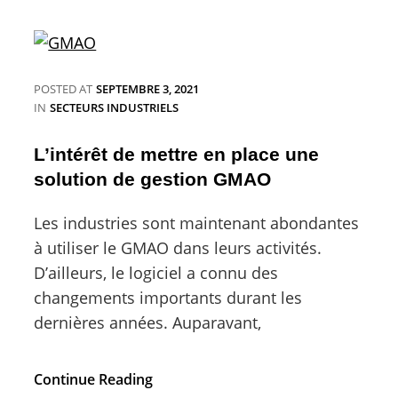
entretenir
une
sépulture
familiale
POSTED AT
SEPTEMBRE 3, 2021
CATEGORIES
IN
SECTEURS INDUSTRIELS
L’intérêt de mettre en place une
solution de gestion GMAO
Les industries sont maintenant abondantes
à utiliser le GMAO dans leurs activités.
D’ailleurs, le logiciel a connu des
changements importants durant les
dernières années. Auparavant,
L’intérêt
Continue Reading
de