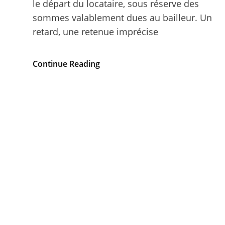
le départ du locataire, sous réserve des
sommes valablement dues au bailleur. Un
retard, une retenue imprécise
Comment
Continue Reading
récupérer
un
dépôt
de
garantie
non
restitué
?