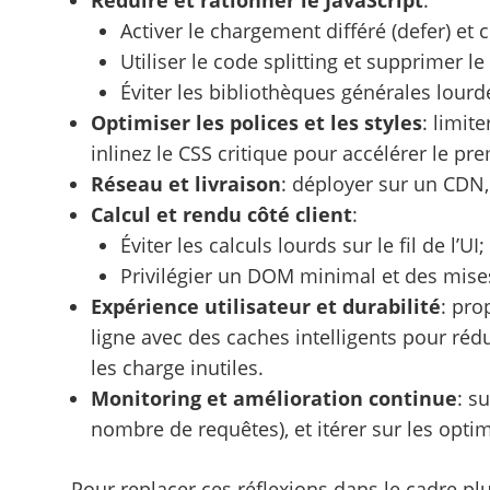
Réduire et rationner le JavaScript
:
Activer le chargement différé (defer) et
Utiliser le code splitting et supprimer le
Éviter les bibliothèques générales lourd
Optimiser les polices et les styles
: limit
inlinez le CSS critique pour accélérer le p
Réseau et livraison
: déployer sur un CDN, 
Calcul et rendu côté client
:
Éviter les calculs lourds sur le fil de l
Privilégier un DOM minimal et des mises 
Expérience utilisateur et durabilité
: pro
ligne avec des caches intelligents pour réd
les charge inutiles.
Monitoring et amélioration continue
: s
nombre de requêtes), et itérer sur les opti
Pour replacer ces réflexions dans le cadre pl