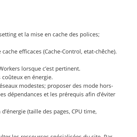
bsetting et la mise en cache des polices;
e cache efficaces (Cache-Control, etat-chêche).
 Workers lorsque c’est pertinent.
s coûteux en énergie.
 réseaux modestes; proposer des mode hors-
les dépendances et les prérequis afin d’éviter
n d’énergie (taille des pages, CPU time,
ter les ressources spécialisées du site. Par