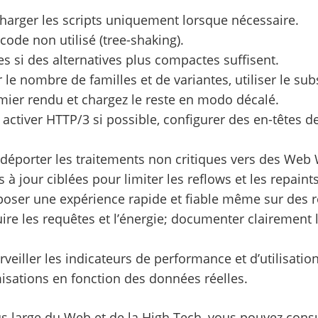
 charger les scripts uniquement lorsque nécessaire.
 code non utilisé (tree-shaking).
es si des alternatives plus compactes suffisent.
er le nombre de familles et de variantes, utiliser le su
remier rendu et chargez le reste en modo décalé.
activer HTTP/3 si possible, configurer des en-têtes d
’UI; déporter les traitements non critiques vers des Web
à jour ciblées pour limiter les reflows et les repaint
poser une expérience rapide et fiable même sur des
uire les requêtes et l’énergie; documenter clairement 
urveiller les indicateurs de performance et d’utilisatio
misations en fonction des données réelles.
us large du Web et de la High Tech, vous pouvez consul